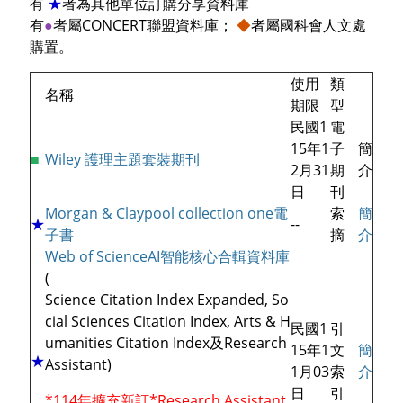
有
★
者為其他單位訂購分享資料庫
有
●
者屬CONCERT聯盟資料庫；
◆
者屬國科會人文處
購置。
使用
類
名稱
期限
型
民國1
電
15年1
子
簡
■
Wiley 護理主題套裝期刊
2月31
期
介
日
刊
Morgan & Claypool collection one電
索
簡
★
--
子書
摘
介
Web of Science
AI智能核心合輯資料庫
(
Science Citation Index Expanded, So
cial Sciences Citation Index, Arts & H
民國1
引
umanities Citation Index及Research
15年1
文
簡
★
Assistant)
1月03
索
介
日
引
*114年擴充新訂*Research Assistant