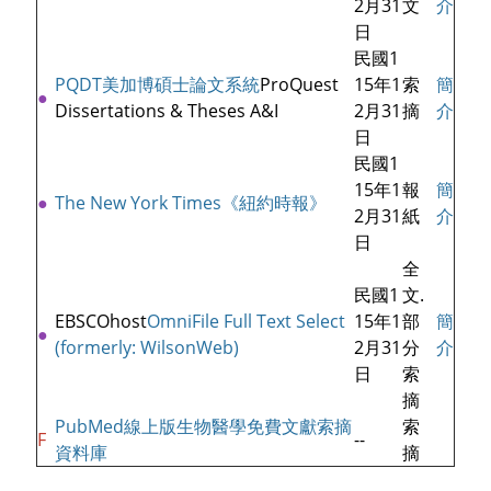
2月31
文
介
日
民國1
PQDT美加博碩士論文系統
ProQuest
15年1
索
簡
●
Dissertations & Theses A&I
2月31
摘
介
日
民國1
15年1
報
簡
●
The New York Times《紐約時報》
2月31
紙
介
日
全
民國1
文.
EBSCOhost
OmniFile Full Text Select
15年1
部
簡
●
(formerly: WilsonWeb)
2月31
分
介
日
索
摘
PubMed線上版生物醫學免費文獻索摘
索
F
--
資料庫
摘