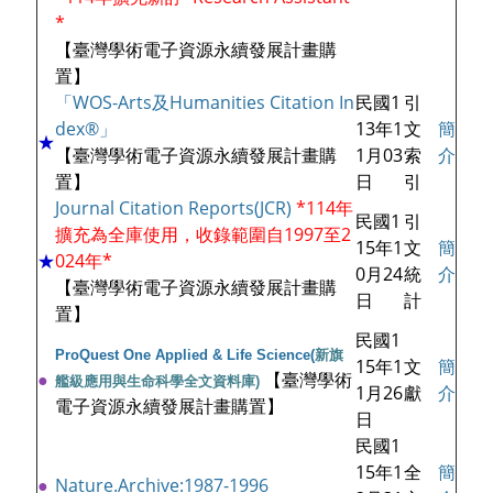
*
【臺灣學術電子資源永續發展計畫購
置】
「WOS-Arts及Humanities Citation In
民國1
引
dex®」
13年1
文
簡
★
【臺灣學術電子資源永續發展計畫購
1月03
索
介
置】
日
引
Journal Citation Reports(JCR)
*114年
民國1
引
擴充為全庫使用，收錄範圍自1997至2
15年1
文
簡
★
024年*
0月24
統
介
【臺灣學術電子資源永續發展計畫購
日
計
置】
民國1
ProQuest One Applied & Life Science(
新旗
15年1
文
簡
●
【臺灣學術
艦級應用與生命科學全文資料庫)
1月26
獻
介
電子資源永續發展計畫購置】
日
民國1
15年1
全
簡
●
Nature.Archive:1987-1996