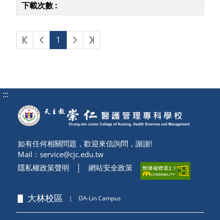
第一頁
上一頁
下一頁
最後頁
1
:::
如有任何相關問題，歡迎來信詢問，謝謝!
Mail：
service@cjc.edu.tw
隱私權政策聲明
│
網站安全政策
▋ 大林校區
｜
DA-Lin Campus